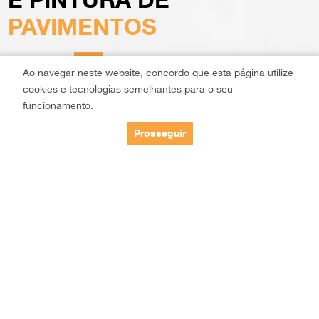
E PINTURA DE
PAVIMENTOS
PAVIMENTOS
Ao navegar neste website, concordo que esta página utilize
cookies e tecnologias semelhantes para o seu
funcionamento.
PORTÕES
Prosseguir
PREPARAÇÃO,
RÁPIDOS E
IMPERMEABILIZAÇÃO
ESPECIALIZADOS,
E PINTURA DE
AUTOMATISMOS
\
PAVIMENTOS
INDUSTRIAIS